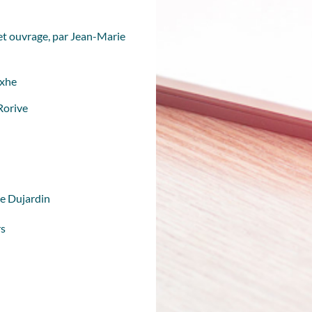
cet ouvrage
, par Jean-Marie
axhe
Rorive
ie Dujardin
rs