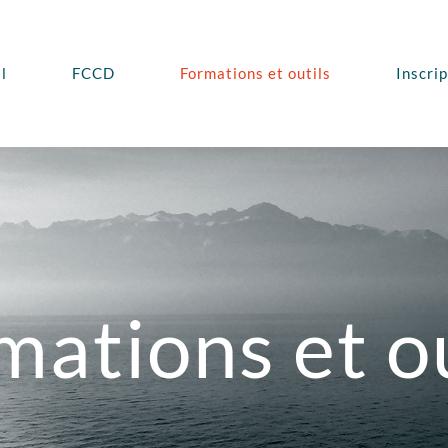
l
FCCD
Formations et outils
Inscri
mations et ou